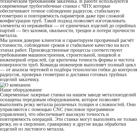
техническим требованиям заказчика. В работе используются
современные трубогибочные станки с ЧПУ, которые
обеспечивают точное соблюдение радиусов, стабильную
геометрию и повторяемость параметров даже при сложной
конфигурации труб. Такой подход позволяет изготавливать
элементы из нержавейки — от единичных изделий до серийных
партий — без заломов, овальности, трещин и потери прочности
металла.
Мы ценим доверие клиентов и гарантируем прозрачный расчёт
стоимости, соблюдение сроков и стабильное качество на всех
этапах работ. Производственные процессы соответствуют
требованиям машиностроения, строительной, пищевой и
инженерной отраслей, где критичны точность формы и чистота
поверхности труб. Команда инженеров выполняет полный цикл
— от анализа чертежей и подбора технологии гибки до контроля
радиусов, проверки геометрии и доставки готовых трубных
изделий заказчику.
Наше оборудование
Современные лазерные станки на нашем заводе металлоизделий
оснащены передовым оборудованием, которое позволяет
выполнять резку металла различных толщин и сложностей. Они
управляются с помощью CNC (числовое программное
управление), что обеспечивает высокую точность и
повторяемость операций. Эти станки могут выполнять не только
резку, но и сверление, гравировку и другие виды обработки
изделий из листового металла.