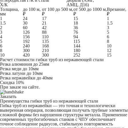
углеродистая Г/К и
сталь
дюраль (АМГ,
Х/К
АМЦ, Д16)
Толщина,
до 100 м,
от 100 до 500 м,
от 500 до 1000 м,
Врезание,
мм
₽
₽
₽
₽
1
24
17
15
1
1.5
30
21
18
1.5
2
60
42
36
3
3
126
88
76
5
4
156
110
94
6
5
192
135
115
8
6
240
168
144
10
8
300
210
180
12
10
420
300
252
15
Расчет стоимости гибки труб из нержавеющей стали
Резка алюминия до 25мм
Резка меди до 10мм
Резка латуни до 10мм
Резка нержавейки до 40мм
Скидка 10%
При заказе на сайте.
Заказать
Преимущества гибки труб из нержавеющей стали
Гибка труб из нержавейки — это точная и технологически
выверенная операция, позволяющая получать трубные элементы
сложной формы без нарушения структуры металла. Применение
современных трубогибочных станков с ЧПУ обеспечивает
точное соблюдение радиусов, стабильную повторяемость